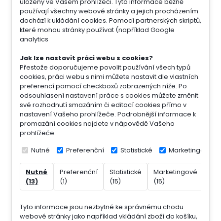
uloženy ve Vašem prohlížeči. Tyto informace běžně
používají všechny webové stránky a jejich procházením
dochází k ukládání cookies. Pomocí partnerských skriptů,
které mohou stránky používat (například Google
analytics
Jak lze nastavit práci webu s cookies?
Přestože doporučujeme povolit používání všech typů
cookies, práci webu s nimi můžete nastavit dle vlastních
preferencí pomocí checkboxů zobrazených níže. Po
odsouhlasení nastavení práce s cookies můžete změnit
své rozhodnutí smazáním či editací cookies přímo v
nastavení Vašeho prohlížeče. Podrobnější informace k
promazání cookies najdete v nápovědě Vašeho
prohlížeče.
Nutné
Preferenční
Statistické
Marketingové
Nutné
Preferenční
Statistické
Marketingové
Nek
(13)
(1)
(15)
(15)
(7)
Tyto informace jsou nezbytné ke správnému chodu
webové stránky jako například vkládání zboží do košíku,