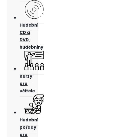
Hudební
CD a
DVD,
hudebniny
Kurzy
pro
učitele
Hudební
pořady
pro