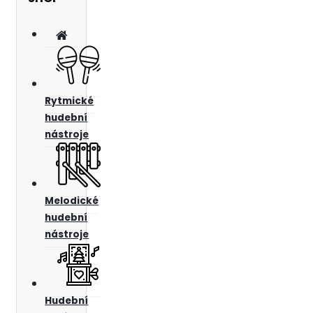
Rytmické
hudební
nástroje
Melodické
hudební
nástroje
Hudební