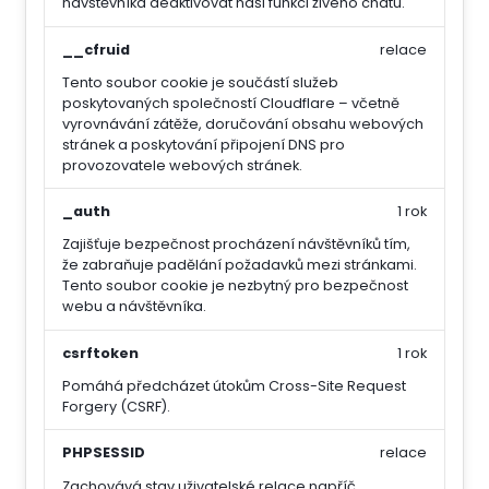
návštěvníka deaktivovat naši funkci živého chatu.
__cfruid
relace
Tento soubor cookie je součástí služeb
poskytovaných společností Cloudflare – včetně
vyrovnávání zátěže, doručování obsahu webových
stránek a poskytování připojení DNS pro
provozovatele webových stránek.
_auth
1 rok
Zajišťuje bezpečnost procházení návštěvníků tím,
že zabraňuje padělání požadavků mezi stránkami.
Tento soubor cookie je nezbytný pro bezpečnost
webu a návštěvníka.
csrftoken
1 rok
Pomáhá předcházet útokům Cross-Site Request
Forgery (CSRF).
PHPSESSID
relace
Zachovává stav uživatelské relace napříč