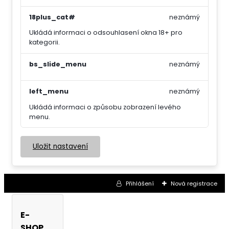
18plus_cat#
neznámý
Ukládá informaci o odsouhlasení okna 18+ pro
kategorii.
bs_slide_menu
neznámý
left_menu
neznámý
Ukládá informaci o způsobu zobrazení levého
menu.
Uložit nastavení
Přihlášení
Nová registrace
E-
SHOP