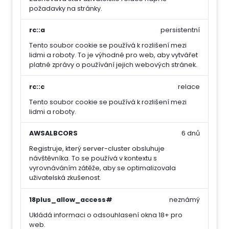
požadavky na stránky.
rc::a
persistentní
Tento soubor cookie se používá k rozlišení mezi
lidmi a roboty. To je výhodné pro web, aby vytvářet
platné zprávy o používání jejich webových stránek.
rc::c
relace
Tento soubor cookie se používá k rozlišení mezi
lidmi a roboty.
AWSALBCORS
6 dnů
Registruje, který server-cluster obsluhuje
návštěvníka. To se používá v kontextu s
vyrovnáváním zátěže, aby se optimalizovala
uživatelská zkušenost.
18plus_allow_access#
neznámý
Ukládá informaci o odsouhlasení okna 18+ pro
web.