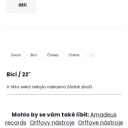
děti
Úvod
Bicí
Činely
China
22"
Bicí / 22"
V této sekci nebylo nalezeno žádné zboží.
Mohlo by se vám také líbit:
Amadeus
records
Orffovy nástroje
Orffove nástroje