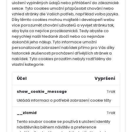
uložení vyplněných údajů nebo přihlášení do zákaznické
sekce.
Tyto cookies umožní přizpůsobit chování nebo
vzhled stránky dle Vašich potřeb, například volba jazyka.
Díky těmto cookies mohou majitelé i developeři webu
více porozumět chování uživatelů a vyvijet stránku tak,
aby byla co nejvíce prozákaznická. Tedy abyste co
nejrychleji našli hledané zboží nebo co nejsnáze
dokončili jeho nákup.
Tyto informace umožní
personalizovat zobrazení nabídek přímo pro Vás díky
historické zkušenosti procházení dřívějších stránek a
nabídek.
Tyto cookies prozatím nebyly roztříděny do
vlastní kategorie.
Účel
Vypršení
show_cookie_message
1 rok
Ukládá informaci o potřebě zobrazení cookie lišty
__zlcmid
1 rok
Tento soubor cookie se používá k uložení identity
návštěvníka během návštěv a preference