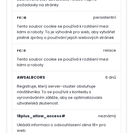
požadavky na stránky.
rc::a
persistentní
Tento soubor cookie se používá k rozlišení mezi
lidmi a roboty. To je výhodné pro web, aby vytvářet
platné zprávy o používání jejich webových stránek.
rc::c
relace
Tento soubor cookie se používá k rozlišení mezi
lidmi a roboty.
AWSALBCORS
6 dnů
Registruje, který server-cluster obsluhuje
návštěvníka. To se používá v kontextu s
vyrovnáváním zátěže, aby se optimalizovala
uživatelská zkušenost.
18plus_allow_access#
neznámý
Ukládá informaci o odsouhlasení okna 18+ pro
web.