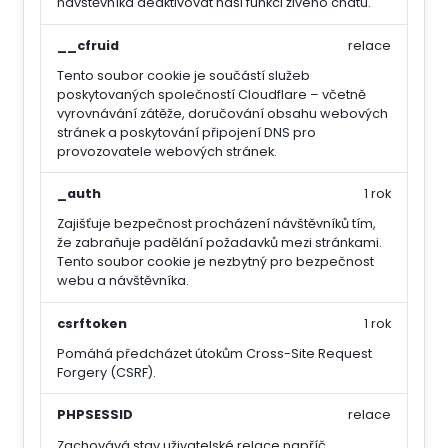
návštěvníka deaktivovat naši funkci živého chatu.
__cfruid
relace
Tento soubor cookie je součástí služeb
poskytovaných společností Cloudflare – včetně
vyrovnávání zátěže, doručování obsahu webových
stránek a poskytování připojení DNS pro
provozovatele webových stránek.
_auth
1 rok
Zajišťuje bezpečnost procházení návštěvníků tím,
že zabraňuje padělání požadavků mezi stránkami.
Tento soubor cookie je nezbytný pro bezpečnost
webu a návštěvníka.
csrftoken
1 rok
Pomáhá předcházet útokům Cross-Site Request
Forgery (CSRF).
PHPSESSID
relace
Zachovává stav uživatelské relace napříč