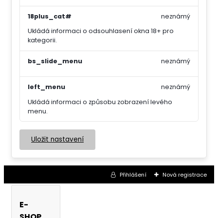
18plus_cat#
neznámý
Ukládá informaci o odsouhlasení okna 18+ pro
kategorii.
bs_slide_menu
neznámý
left_menu
neznámý
Ukládá informaci o způsobu zobrazení levého
menu.
Uložit nastavení
Přihlášení
Nová registrace
E-
SHOP