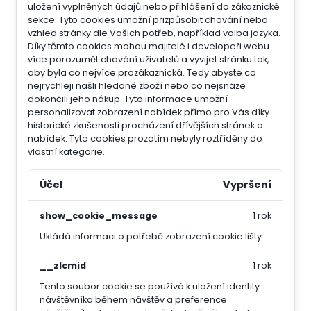
uložení vyplněných údajů nebo přihlášení do zákaznické
sekce.
Tyto cookies umožní přizpůsobit chování nebo
vzhled stránky dle Vašich potřeb, například volba jazyka.
Díky těmto cookies mohou majitelé i developeři webu
více porozumět chování uživatelů a vyvijet stránku tak,
aby byla co nejvíce prozákaznická. Tedy abyste co
nejrychleji našli hledané zboží nebo co nejsnáze
dokončili jeho nákup.
Tyto informace umožní
personalizovat zobrazení nabídek přímo pro Vás díky
historické zkušenosti procházení dřívějších stránek a
nabídek.
Tyto cookies prozatím nebyly roztříděny do
vlastní kategorie.
Účel
Vypršení
show_cookie_message
1 rok
Ukládá informaci o potřebě zobrazení cookie lišty
__zlcmid
1 rok
Tento soubor cookie se používá k uložení identity
návštěvníka během návštěv a preference