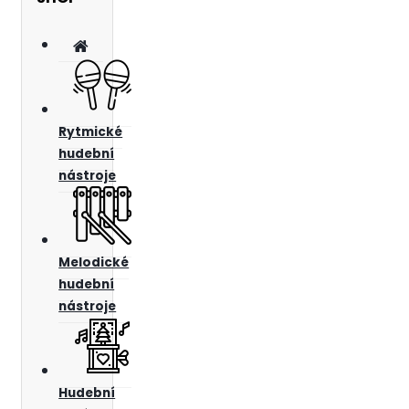
Rytmické
hudební
nástroje
Melodické
hudební
nástroje
Hudební