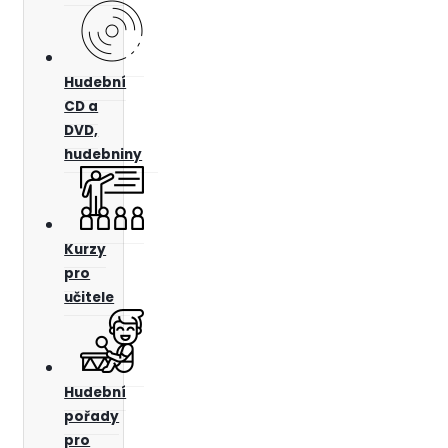
Hudební
CD a
DVD,
hudebniny
Kurzy
pro
učitele
Hudební
pořady
pro