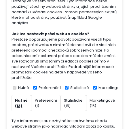
uloženy ve Vašem prohlížeči. Tyto informace běžně
používají všechny webové stránky a jejich procházením
dochází k ukládání cookies. Pomocí partnerských skriptů,
které mohou stránky používat (například Google
analytics
Jak lze nastavit práci webu s cookies?
Přestože doporučujeme povolit používání všech typů
cookies, práci webu s nimi můžete nastavit dle vlastních
preferencí pomocí checkboxů zobrazených níže. Po
odsouhlasení nastavení práce s cookies můžete změnit
své rozhodnutí smazáním či editací cookies přímo v
nastavení Vašeho prohlížeče. Podrobnější informace k
promazání cookies najdete v nápovědě Vašeho
prohlížeče.
Nutné
Preferenční
Statistické
Marketingové
Nutné
Preferenční
Statistické
Marketingové
Nek
(13)
(1)
(15)
(15)
(7)
Tyto informace jsou nezbytné ke správnému chodu
webové stránky jako například vkládání zboží do košíku,