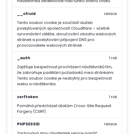
návštěvníka deaktivovat naši funkci živého chatu.
__cfruid
relace
Tento soubor cookie je součástí služeb
poskytovaných společností Cloudflare – včetně
vyrovnávání zátěže, doručování obsahu webových
stránek a poskytování připojení DNS pro
provozovatele webových stránek.
_auth
1 rok
Zajišťuje bezpečnost procházení návštěvníků tím,
že zabraňuje padělání požadavků mezi stránkami.
Tento soubor cookie je nezbytný pro bezpečnost
webu a návštěvníka.
csrftoken
1 rok
Pomáhá předcházet útokům Cross-Site Request
Forgery (CSRF).
PHPSESSID
relace
Zachovává stav uživatelské relace napříč