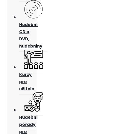
Hudební
CD a
DVD,
hudebniny
Kurzy
pro
učitele
Hudební
pořady
pro