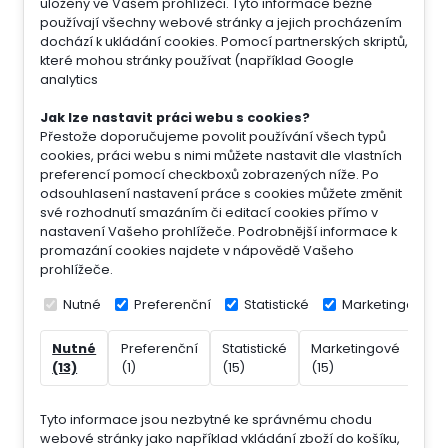
uloženy ve Vašem prohlížeči. Tyto informace běžně
používají všechny webové stránky a jejich procházením
dochází k ukládání cookies. Pomocí partnerských skriptů,
které mohou stránky používat (například Google
analytics
Jak lze nastavit práci webu s cookies?
Přestože doporučujeme povolit používání všech typů
cookies, práci webu s nimi můžete nastavit dle vlastních
preferencí pomocí checkboxů zobrazených níže. Po
odsouhlasení nastavení práce s cookies můžete změnit
své rozhodnutí smazáním či editací cookies přímo v
nastavení Vašeho prohlížeče. Podrobnější informace k
promazání cookies najdete v nápovědě Vašeho
prohlížeče.
Nutné
Preferenční
Statistické
Marketingové
Nutné
Preferenční
Statistické
Marketingové
Nek
(13)
(1)
(15)
(15)
(7)
Tyto informace jsou nezbytné ke správnému chodu
webové stránky jako například vkládání zboží do košíku,