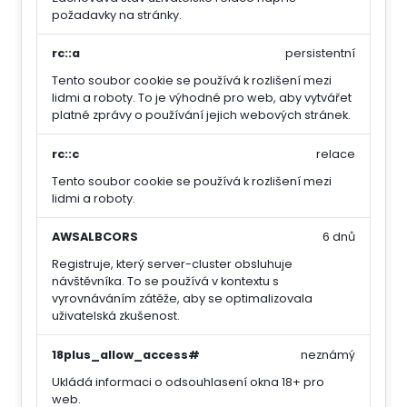
požadavky na stránky.
rc::a
persistentní
Tento soubor cookie se používá k rozlišení mezi
lidmi a roboty. To je výhodné pro web, aby vytvářet
platné zprávy o používání jejich webových stránek.
rc::c
relace
Tento soubor cookie se používá k rozlišení mezi
lidmi a roboty.
AWSALBCORS
6 dnů
Registruje, který server-cluster obsluhuje
návštěvníka. To se používá v kontextu s
vyrovnáváním zátěže, aby se optimalizovala
uživatelská zkušenost.
18plus_allow_access#
neznámý
Ukládá informaci o odsouhlasení okna 18+ pro
web.