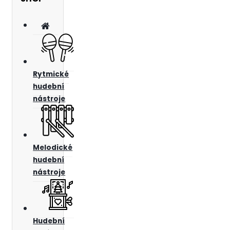
Rytmické
hudební
nástroje
Melodické
hudební
nástroje
Hudební