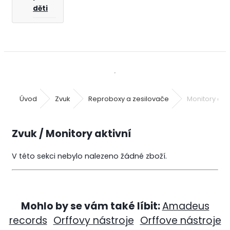
děti
Úvod
Zvuk
Reproboxy a zesilovače
Monitory akti
Zvuk / Monitory aktivní
V této sekci nebylo nalezeno žádné zboží.
Mohlo by se vám také líbit:
Amadeus
records
Orffovy nástroje
Orffove nástroje