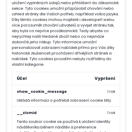
uložení vyplněných údajů nebo přihlášení do zákaznické
sekce.
Tyto cookies umožní přizpůsobit chování nebo
vzhled stránky dle Vašich potřeb, například volba jazyka.
Díky těmto cookies mohou majitelé i developeři webu
více porozumět chování uživatelů a vyvijet stránku tak,
aby byla co nejvíce prozákaznická. Tedy abyste co
nejrychleji našli hledané zboží nebo co nejsnáze
dokončili jeho nákup.
Tyto informace umožní
personalizovat zobrazení nabídek přímo pro Vás díky
historické zkušenosti procházení dřívějších stránek a
nabídek.
Tyto cookies prozatím nebyly roztříděny do
vlastní kategorie.
Účel
Vypršení
show_cookie_message
1 rok
Ukládá informaci o potřebě zobrazení cookie lišty
__zlcmid
1 rok
Tento soubor cookie se používá k uložení identity
návštěvníka během návštěv a preference