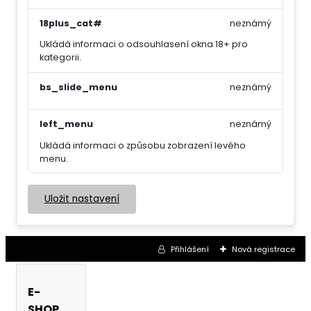
18plus_cat#
neznámý
Ukládá informaci o odsouhlasení okna 18+ pro
kategorii.
bs_slide_menu
neznámý
left_menu
neznámý
Ukládá informaci o způsobu zobrazení levého
menu.
Uložit nastavení
Přihlášení
Nová registrace
E-
SHOP