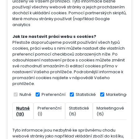
uloženy ve Vašem prohlížeči. Tyto informace běžně
používají všechny webové stránky a jejich procházením
dochází k ukládání cookies. Pomocí partnerských skriptů,
které mohou stránky používat (například Google
analytics
Jak lze nastavit práci webu s cookies?
Přestože doporučujeme povolit používání všech typů
cookies, práci webu s nimi můžete nastavit dle vlastních
preferencí pomocí checkboxů zobrazených níže. Po
odsouhlasení nastavení práce s cookies můžete změnit
své rozhodnutí smazáním či editací cookies přímo v
nastavení Vašeho prohlížeče. Podrobnější informace k
promazání cookies najdete v nápovědě Vašeho
prohlížeče.
Nutné
Preferenční
Statistické
Marketingové
Nutné
Preferenční
Statistické
Marketingové
Nek
(13)
(1)
(15)
(15)
(7)
Tyto informace jsou nezbytné ke správnému chodu
webové stránky jako například vkládání zboží do košíku,