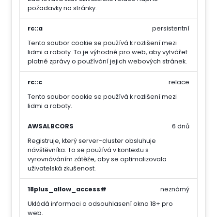
požadavky na stránky.
rc::a
persistentní
Tento soubor cookie se používá k rozlišení mezi
lidmi a roboty. To je výhodné pro web, aby vytvářet
platné zprávy o používání jejich webových stránek.
rc::c
relace
Tento soubor cookie se používá k rozlišení mezi
lidmi a roboty.
AWSALBCORS
6 dnů
Registruje, který server-cluster obsluhuje
návštěvníka. To se používá v kontextu s
vyrovnáváním zátěže, aby se optimalizovala
uživatelská zkušenost.
18plus_allow_access#
neznámý
Ukládá informaci o odsouhlasení okna 18+ pro
web.