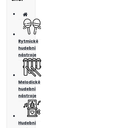
Rytmické
hudební
nástroje
Melodické
hudební
nástroje
Hudební