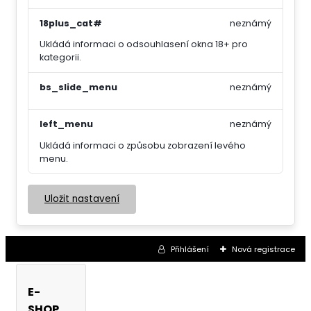
18plus_cat#
neznámý
Ukládá informaci o odsouhlasení okna 18+ pro
kategorii.
bs_slide_menu
neznámý
left_menu
neznámý
Ukládá informaci o způsobu zobrazení levého
menu.
Uložit nastavení
Přihlášení
Nová registrace
E-
SHOP