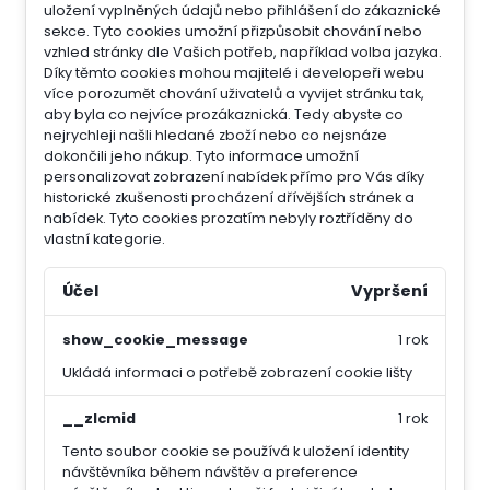
uložení vyplněných údajů nebo přihlášení do zákaznické
sekce.
Tyto cookies umožní přizpůsobit chování nebo
vzhled stránky dle Vašich potřeb, například volba jazyka.
Díky těmto cookies mohou majitelé i developeři webu
více porozumět chování uživatelů a vyvijet stránku tak,
aby byla co nejvíce prozákaznická. Tedy abyste co
nejrychleji našli hledané zboží nebo co nejsnáze
dokončili jeho nákup.
Tyto informace umožní
personalizovat zobrazení nabídek přímo pro Vás díky
historické zkušenosti procházení dřívějších stránek a
nabídek.
Tyto cookies prozatím nebyly roztříděny do
vlastní kategorie.
Účel
Vypršení
show_cookie_message
1 rok
Ukládá informaci o potřebě zobrazení cookie lišty
__zlcmid
1 rok
Tento soubor cookie se používá k uložení identity
návštěvníka během návštěv a preference