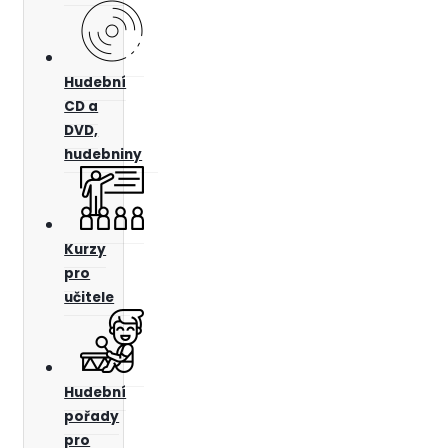
Hudební
CD a
DVD,
hudebniny
Kurzy
pro
učitele
Hudební
pořady
pro