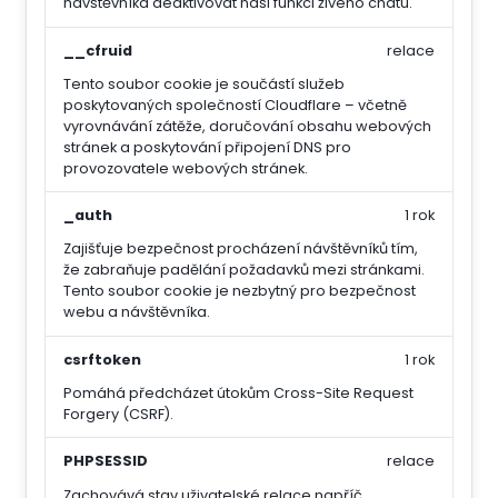
návštěvníka deaktivovat naši funkci živého chatu.
__cfruid
relace
Tento soubor cookie je součástí služeb
poskytovaných společností Cloudflare – včetně
vyrovnávání zátěže, doručování obsahu webových
stránek a poskytování připojení DNS pro
provozovatele webových stránek.
_auth
1 rok
Zajišťuje bezpečnost procházení návštěvníků tím,
že zabraňuje padělání požadavků mezi stránkami.
Tento soubor cookie je nezbytný pro bezpečnost
webu a návštěvníka.
csrftoken
1 rok
Pomáhá předcházet útokům Cross-Site Request
Forgery (CSRF).
PHPSESSID
relace
Zachovává stav uživatelské relace napříč