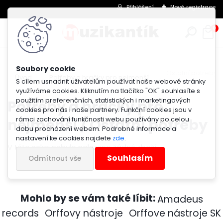
Přihlášení
Nová registrace
0
Ostatní potřeby
Úvod
Potřeby a hračky pro nejmenší
S cílem usnadnit uživatelům používat naše webové stránky
využíváme cookies. Kliknutím na tlačítko "OK" souhlasíte s
použitím preferenčních, statistických i marketingových
Potřeby a hračky pro
cookies pro nás i naše partnery. Funkční cookies jsou v
nejmenší / Ostatní potřeby
rámci zachování funkčnosti webu používány po celou
dobu procházení webem. Podrobné informace a
nastavení ke cookies najdete
zde
.
V této sekci nebylo nalezeno žádné zboží.
Souhlasím
Odmítnout vše
Mohlo by se vám také líbit:
Amadeus
records
Orffovy nástroje
Orffove nástroje SK